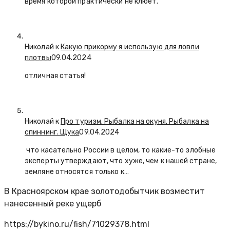
время которой практически не клюет.
Николай к
Какую прикорму я использую для ловли
плотвы
09.04.2024
отличная статья!
Николай к
Про туризм. Рыбалка на окуня. Рыбалка на
спиннинг. Щука
09.04.2024
что касательно России в целом, то какие-то злобные
эксперты утверждают, что хуже, чем к нашей стране,
земляне относятся только к…
В Красноярском крае золотодобытчик возместит
нанесенный реке ущерб
https://bykino.ru/fish/71029378.html