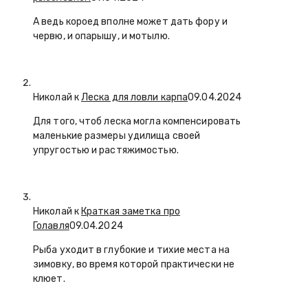
А ведь короед вполне может дать фору и
червю, и опарышу, и мотылю.
Николай к
Леска для ловли карпа
09.04.2024
Для того, чтоб леска могла компенсировать
маленькие размеры удилища своей
упругостью и растяжимостью.
Николай к
Краткая заметка про
Голавля
09.04.2024
Рыба уходит в глубокие и тихие места на
зимовку, во время которой практически не
клюет.