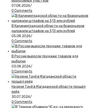
рыболовных участков
07.08.2026
/
0 Comments
В Калининградской области на браконьеров
наложили штрафов на 3,13 млн рублей
05.08.2026
/
0 Comments
В России выросли продажи товаров для
рыбалки
03.08.2026
/
0 Comments
На реке Тауй в Магаданской области прошёл
рейд
30.07.2026
/
0 Comments