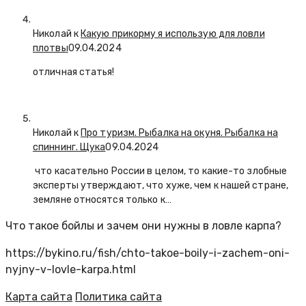
Николай к
Какую прикорму я использую для ловли
плотвы
09.04.2024
отличная статья!
Николай к
Про туризм. Рыбалка на окуня. Рыбалка на
спиннинг. Щука
09.04.2024
что касательно России в целом, то какие-то злобные
эксперты утверждают, что хуже, чем к нашей стране,
земляне относятся только к…
Что такое бойлы и зачем они нужны в ловле карпа?
https://bykino.ru/fish/chto-takoe-boily-i-zachem-oni-
nyjny-v-lovle-karpa.html
Карта сайта
Политика сайта