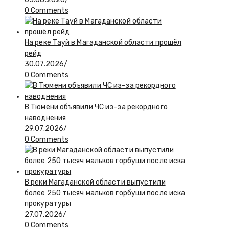
0 Comments
На реке Тауй в Магаданской области прошёл
рейд
30.07.2026
/
0 Comments
В Тюмени объявили ЧС из-за рекордного
наводнения
29.07.2026
/
0 Comments
В реки Магаданской области выпустили
более 250 тысяч мальков горбуши после иска
прокуратуры
27.07.2026
/
0 Comments