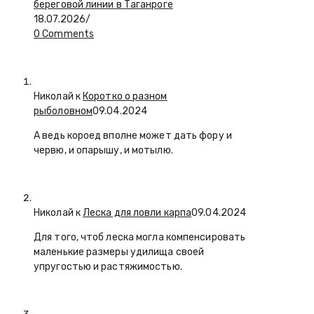
береговой линии в Таганроге
18.07.2026
/
0 Comments
Николай к
Коротко о разном
рыболовном
09.04.2024
А ведь короед вполне может дать фору и
червю, и опарышу, и мотылю.
Николай к
Леска для ловли карпа
09.04.2024
Для того, чтоб леска могла компенсировать
маленькие размеры удилища своей
упругостью и растяжимостью.