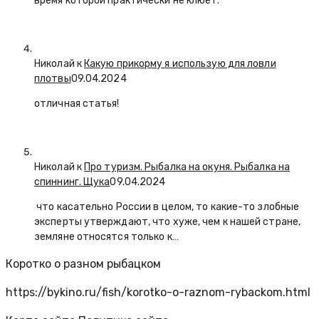
время которой практически не клюет.
Николай к
Какую прикорму я использую для ловли
плотвы
09.04.2024
отличная статья!
Николай к
Про туризм. Рыбалка на окуня. Рыбалка на
спиннинг. Щука
09.04.2024
что касательно России в целом, то какие-то злобные
эксперты утверждают, что хуже, чем к нашей стране,
земляне относятся только к…
Коротко о разном рыбацком
https://bykino.ru/fish/korotko-o-raznom-rybackom.html