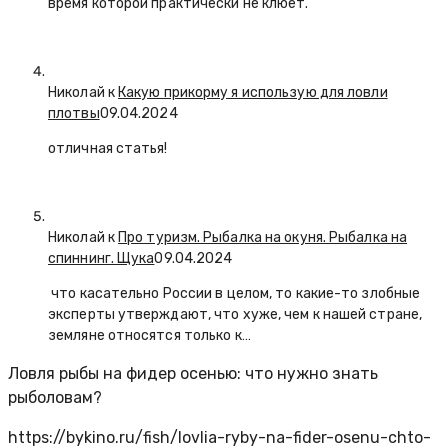
время которой практически не клюет.
Николай к
Какую прикорму я использую для ловли
плотвы
09.04.2024
отличная статья!
Николай к
Про туризм. Рыбалка на окуня. Рыбалка на
спиннинг. Щука
09.04.2024
что касательно России в целом, то какие-то злобные
эксперты утверждают, что хуже, чем к нашей стране,
земляне относятся только к…
Ловля рыбы на фидер осенью: что нужно знать
рыболовам?
https://bykino.ru/fish/lovlia-ryby-na-fider-osenu-chto-