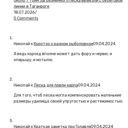
Около 7 тонн загрязненного песка вывезли с береговой
линии в Таганроге
18.07.2026
/
0 Comments
Николай к
Коротко о разном рыболовном
09.04.2024
А ведь короед вполне может дать фору и червю, и
опарышу, и мотылю.
Николай к
Леска для ловли карпа
09.04.2024
Для того, чтоб леска могла компенсировать маленькие
размеры удилища своей упругостью и растяжимостью.
Николай к
Краткая заметка про Голавля
09.04.2024