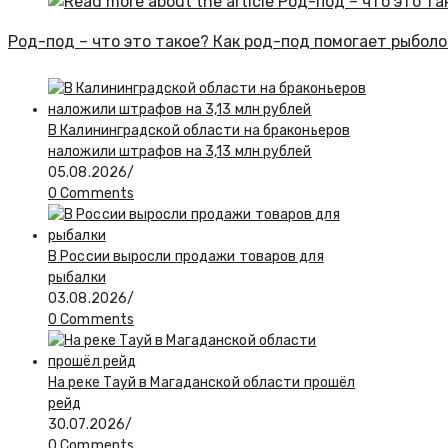
Род-под – что это такое? Как род-под помогает рыбол
В Калининградской области на браконьеров
наложили штрафов на 3,13 млн рублей
05.08.2026
/
0 Comments
В России выросли продажи товаров для
рыбалки
03.08.2026
/
0 Comments
На реке Тауй в Магаданской области прошёл
рейд
30.07.2026
/
0 Comments