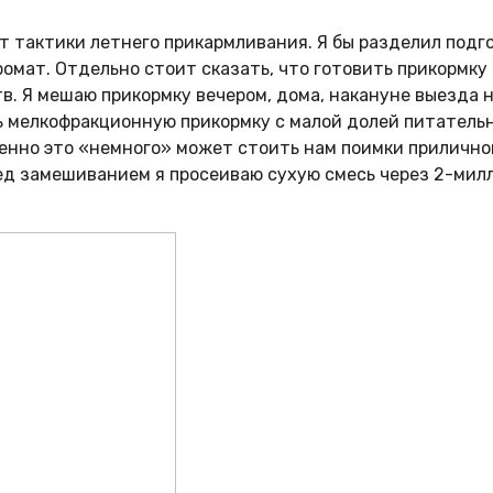
 тактики летнего прикармливания. Я бы разделил подго
ромат. Отдельно стоит сказать, что готовить прикормку
тв. Я мешаю прикормку вечером, дома, накануне выезда
ь мелкофракционную прикормку с малой долей питательн
енно это «немного» может стоить нам поимки приличног
ед замешиванием я просеиваю сухую смесь через 2-милл