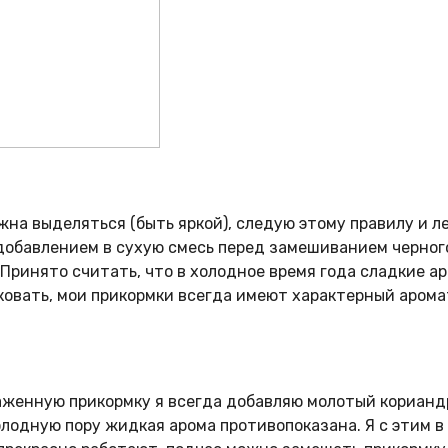
жна выделяться (быть яркой), следую этому правилу и 
 добавлением в сухую смесь перед замешиванием черного
 Принято считать, что в холодное время года сладкие а
исковать, мои прикормки всегда имеют характерный аром
лаженную прикормку я всегда добавляю молотый кориандр
олодную пору жидкая арома противопоказана. Я с этим в 