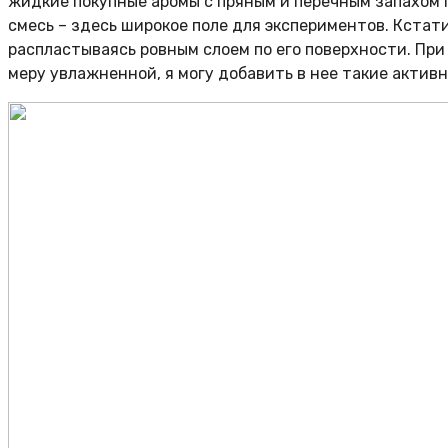
жидкие покупные аромы с пряным и перечным запахом п
смесь – здесь широкое поле для экспериментов. Кстат
распластываясь ровным слоем по его поверхности. При 
меру увлажненной, я могу добавить в нее такие активн