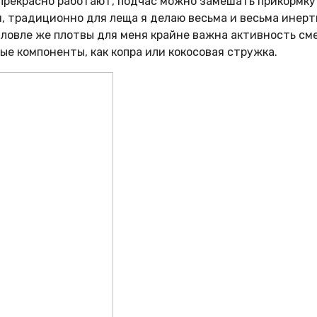
рекрасно работают, подчас можно замешать прикормку т
и, традиционно для леща я делаю весьма и весьма инерт
ловле же плотвы для меня крайне важна активность смеси
ые компоненты, как копра или кокосовая стружка.