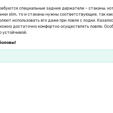
ребуются специальные задние держатели – стаканы, ко
анки slim, то и стаканы нужны соответствующие, так ка
яют использовать его даже при ловле с лодки. Казалось
 можно достаточно комфортно осуществлять ловлю. Осо
о устойчивой.
ыболовы!