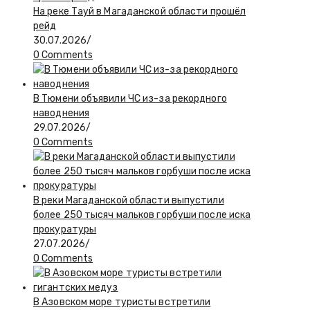
На реке Тауй в Магаданской области прошёл
рейд
30.07.2026
/
0 Comments
В Тюмени объявили ЧС из-за рекордного
наводнения
29.07.2026
/
0 Comments
В реки Магаданской области выпустили
более 250 тысяч мальков горбуши после иска
прокуратуры
27.07.2026
/
0 Comments
В Азовском море туристы встретили